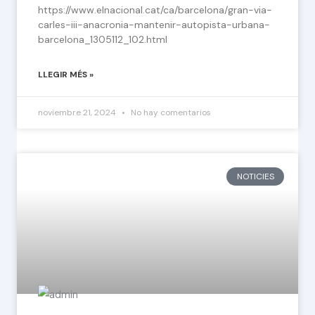
https://www.elnacional.cat/ca/barcelona/gran-via-
carles-iii-anacronia-mantenir-autopista-urbana-
barcelona_1305112_102.html
LLEGIR MÉS »
noviembre 21, 2024
No hay comentarios
NOTICIES