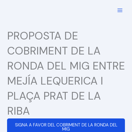
Ir
al
contenido
PROPOSTA DE
COBRIMENT DE LA
RONDA DEL MIG ENTRE
MEJÍA LEQUERICA I
PLAÇA PRAT DE LA
RIBA
SIGNA A FAVOR DEL COBRIMENT DE LA RONDA DEL
MIG