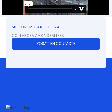
MILLOREM BARCELONA
COL·LABORA AMB NOSALTRES
POSA'T EN CONTACTE